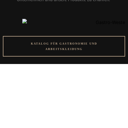
KATALOG FÜR GASTRONOMIE UND
ARBEITSKLEIDUNG
TEXTILVEREDELUNG
KUHNT
Mit Brillanz und langer Haltbarkeit –
Textilveredelung durch Druck und Stick Handel
mit Kleidung aller Art